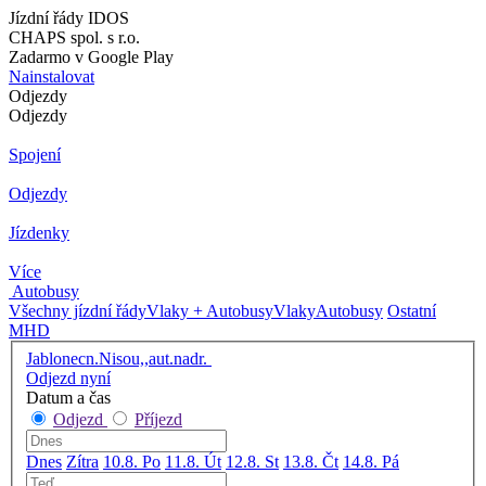
Jízdní řády IDOS
CHAPS spol. s r.o.
Zadarmo v Google Play
Nainstalovat
Odjezdy
Odjezdy
Spojení
Odjezdy
Jízdenky
Více
Autobusy
Všechny jízdní řády
Vlaky + Autobusy
Vlaky
Autobusy
Ostatní
MHD
Jablonecn.Nisou,,aut.nadr.
Odjezd nyní
Datum a čas
Odjezd
Příjezd
Dnes
Zítra
10.8. Po
11.8. Út
12.8. St
13.8. Čt
14.8. Pá