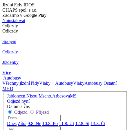
Jízdní řády IDOS
CHAPS spol. s r.o.
Zadarmo v Google Play
Nainstalovat
Odjezdy
Odjezdy
Spojení
Odjezdy
Jízdenky
Více
Autobusy
Všechny jízdní řády
Vlaky + Autobusy
Vlaky
Autobusy
Ostatní
MHD
Jablonecn.Nisou,Mseno,ArbesovaMS
Odjezd nyní
Datum a čas
Odjezd
Příjezd
Dnes
Zítra
9.8. Ne
10.8. Po
11.8. Út
12.8. St
13.8. Čt