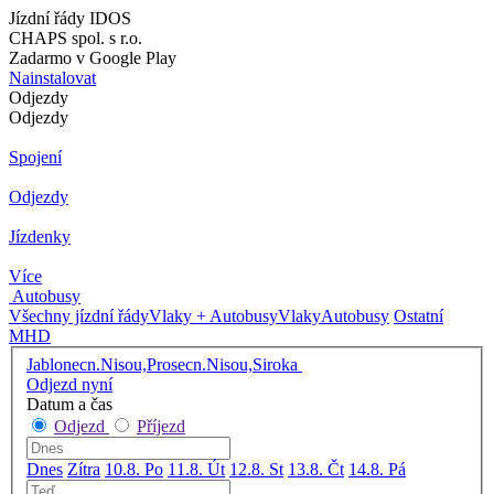
Jízdní řády IDOS
CHAPS spol. s r.o.
Zadarmo v Google Play
Nainstalovat
Odjezdy
Odjezdy
Spojení
Odjezdy
Jízdenky
Více
Autobusy
Všechny jízdní řády
Vlaky + Autobusy
Vlaky
Autobusy
Ostatní
MHD
Jablonecn.Nisou,Prosecn.Nisou,Siroka
Odjezd nyní
Datum a čas
Odjezd
Příjezd
Dnes
Zítra
10.8. Po
11.8. Út
12.8. St
13.8. Čt
14.8. Pá