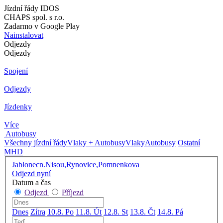
Jízdní řády IDOS
CHAPS spol. s r.o.
Zadarmo v Google Play
Nainstalovat
Odjezdy
Odjezdy
Spojení
Odjezdy
Jízdenky
Více
Autobusy
Všechny jízdní řády
Vlaky + Autobusy
Vlaky
Autobusy
Ostatní
MHD
Jablonecn.Nisou,Rynovice,Pomnenkova
Odjezd nyní
Datum a čas
Odjezd
Příjezd
Dnes
Zítra
10.8. Po
11.8. Út
12.8. St
13.8. Čt
14.8. Pá