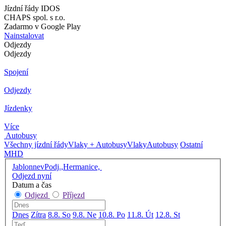
Jízdní řády IDOS
CHAPS spol. s r.o.
Zadarmo v Google Play
Nainstalovat
Odjezdy
Odjezdy
Spojení
Odjezdy
Jízdenky
Více
Autobusy
Všechny jízdní řády
Vlaky + Autobusy
Vlaky
Autobusy
Ostatní
MHD
JablonnevPodj.,Hermanice,
Odjezd nyní
Datum a čas
Odjezd
Příjezd
Dnes
Zítra
8.8. So
9.8. Ne
10.8. Po
11.8. Út
12.8. St