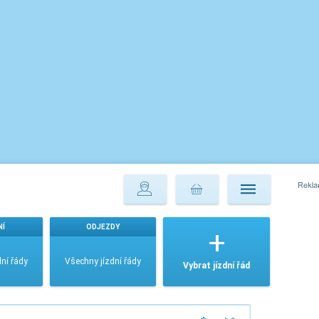
NÍ
ODJEZDY
ní řády
Všechny jízdní řády
Vybrat jízdní řád