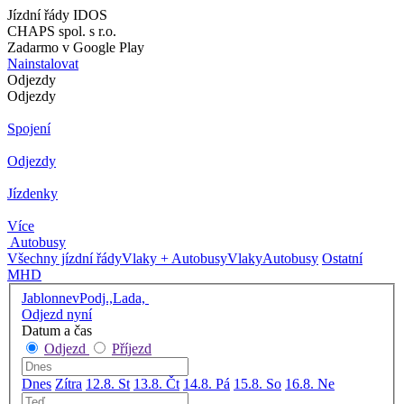
Jízdní řády IDOS
CHAPS spol. s r.o.
Zadarmo v Google Play
Nainstalovat
Odjezdy
Odjezdy
Spojení
Odjezdy
Jízdenky
Více
Autobusy
Všechny jízdní řády
Vlaky + Autobusy
Vlaky
Autobusy
Ostatní
MHD
JablonnevPodj.,Lada,
Odjezd nyní
Datum a čas
Odjezd
Příjezd
Dnes
Zítra
12.8. St
13.8. Čt
14.8. Pá
15.8. So
16.8. Ne