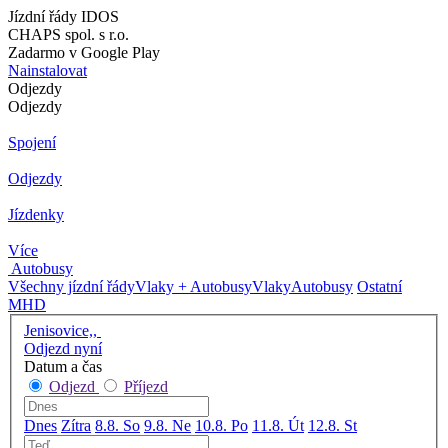
Jízdní řády IDOS
CHAPS spol. s r.o.
Zadarmo v Google Play
Nainstalovat
Odjezdy
Odjezdy
Spojení
Odjezdy
Jízdenky
Více
Autobusy
Všechny jízdní řády
Vlaky + Autobusy
Vlaky
Autobusy
Ostatní
MHD
Jenisovice,,
Odjezd nyní
Datum a čas
Odjezd
Příjezd
Dnes
Zítra
8.8. So
9.8. Ne
10.8. Po
11.8. Út
12.8. St