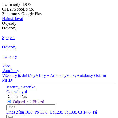
Jízdní řády IDOS
CHAPS spol. s r.o.
Zadarmo v Google Play
Nainstalovat
Odjezdy
Odjezdy
Spojení
Odjezdy
Jízdenky
Více
Autobusy
Všechny jízdní řády
Vlaky + Autobusy
Vlaky
Autobusy
Ostatní
MHD
Jesenny,,vapenka
Odjezd nyní
Datum a čas
Odjezd
Příjezd
Dnes
Zítra
10.8. Po
11.8. Út
12.8. St
13.8. Čt
14.8. Pá