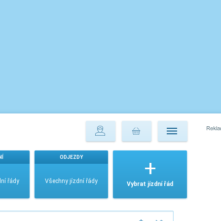
NÍ
ODJEZDY
ní řády
Všechny jízdní řády
Vybrat jízdní řád