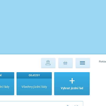
NÍ
ODJEZDY
ní řády
Všechny jízdní řády
Vybrat jízdní řád