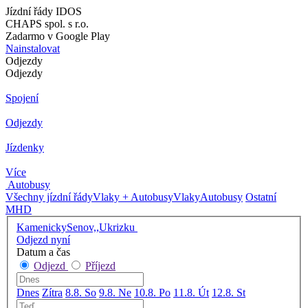
Jízdní řády IDOS
CHAPS spol. s r.o.
Zadarmo v Google Play
Nainstalovat
Odjezdy
Odjezdy
Spojení
Odjezdy
Jízdenky
Více
Autobusy
Všechny jízdní řády
Vlaky + Autobusy
Vlaky
Autobusy
Ostatní
MHD
KamenickySenov,,Ukrizku
Odjezd nyní
Datum a čas
Odjezd
Příjezd
Dnes
Zítra
8.8. So
9.8. Ne
10.8. Po
11.8. Út
12.8. St