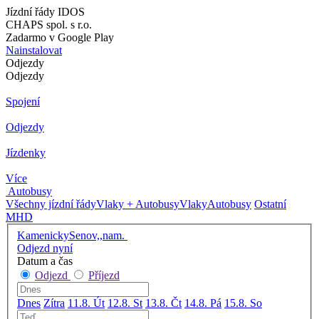
Jízdní řády IDOS
CHAPS spol. s r.o.
Zadarmo v Google Play
Nainstalovat
Odjezdy
Odjezdy
Spojení
Odjezdy
Jízdenky
Více
Autobusy
Všechny jízdní řády
Vlaky + Autobusy
Vlaky
Autobusy
Ostatní
MHD
KamenickySenov,,nam.
Odjezd nyní
Datum a čas
Odjezd
Příjezd
Dnes
Zítra
11.8. Út
12.8. St
13.8. Čt
14.8. Pá
15.8. So