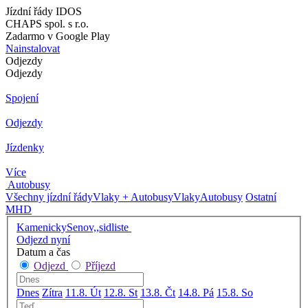
Jízdní řády IDOS
CHAPS spol. s r.o.
Zadarmo v Google Play
Nainstalovat
Odjezdy
Odjezdy
Spojení
Odjezdy
Jízdenky
Více
Autobusy
Všechny jízdní řády
Vlaky + Autobusy
Vlaky
Autobusy
Ostatní
MHD
KamenickySenov,,sidliste
Odjezd nyní
Datum a čas
Odjezd
Příjezd
Dnes
Zítra
11.8. Út
12.8. St
13.8. Čt
14.8. Pá
15.8. So