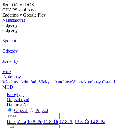
Jízdní řády IDOS
CHAPS spol. s r.o.
Zadarmo v Google Play
Nainstalovat
Odjezdy
Odjezdy
Spojení
Odjezdy
Jízdenky
Více
Autobusy
Všechny jízdní řády
Vlaky + Autobusy
Vlaky
Autobusy
Ostatní
MHD
Kobyly,,
Odjezd nyní
Datum a čas
Odjezd
Příjezd
Dnes
Zítra
10.8. Po
11.8. Út
12.8. St
13.8. Čt
14.8. Pá