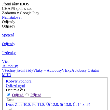
Jízdní řády IDOS
CHAPS spol. s r.o.
Zadarmo v Google Play
Nainstalovat
Odjezdy
Odjezdy
Spojení
Odjezdy
Jízdenky
Více
Autobusy
Všechny jízdní řády
Vlaky + Autobusy
Vlaky
Autobusy
Ostatní
MHD
Kobyly,Podhora,
Odjezd nyní
Datum a čas
Odjezd
Příjezd
Dnes
Zítra
10.8. Po
11.8. Út
12.8. St
13.8. Čt
14.8. Pá