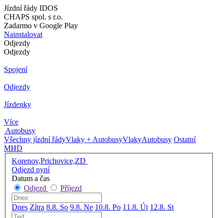
Jízdní řády IDOS
CHAPS spol. s r.o.
Zadarmo v Google Play
Nainstalovat
Odjezdy
Odjezdy
Spojení
Odjezdy
Jízdenky
Více
Autobusy
Všechny jízdní řády
Vlaky + Autobusy
Vlaky
Autobusy
Ostatní
MHD
Korenov,Prichovice,ZD
Odjezd nyní
Datum a čas
Odjezd
Příjezd
Dnes
Zítra
8.8. So
9.8. Ne
10.8. Po
11.8. Út
12.8. St