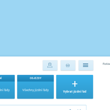
NÍ
ODJEZDY
ní řády
Všechny jízdní řády
Vybrat jízdní řád