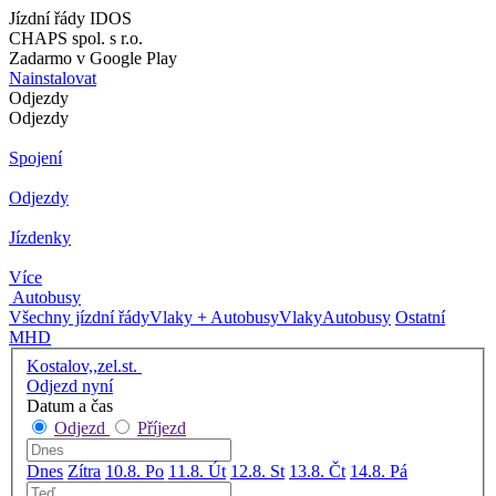
Jízdní řády IDOS
CHAPS spol. s r.o.
Zadarmo v Google Play
Nainstalovat
Odjezdy
Odjezdy
Spojení
Odjezdy
Jízdenky
Více
Autobusy
Všechny jízdní řády
Vlaky + Autobusy
Vlaky
Autobusy
Ostatní
MHD
Kostalov,,zel.st.
Odjezd nyní
Datum a čas
Odjezd
Příjezd
Dnes
Zítra
10.8. Po
11.8. Út
12.8. St
13.8. Čt
14.8. Pá