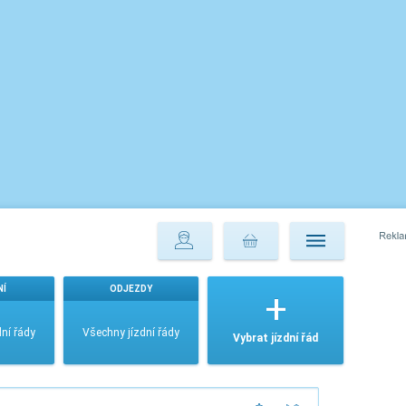
NÍ
ODJEZDY
ní řády
Všechny jízdní řády
Vybrat jízdní řád