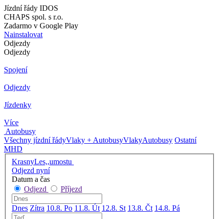
Jízdní řády IDOS
CHAPS spol. s r.o.
Zadarmo v Google Play
Nainstalovat
Odjezdy
Odjezdy
Spojení
Odjezdy
Jízdenky
Více
Autobusy
Všechny jízdní řády
Vlaky + Autobusy
Vlaky
Autobusy
Ostatní
MHD
KrasnyLes,,umostu
Odjezd nyní
Datum a čas
Odjezd
Příjezd
Dnes
Zítra
10.8. Po
11.8. Út
12.8. St
13.8. Čt
14.8. Pá