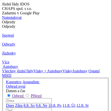
Jízdní řády IDOS
CHAPS spol. s r.o.
Zadarmo v Google Play
Nainstalovat
Odjezdy
Odjezdy
Spojení
Odjezdy
Jízdenky
Více
Autobusy
Všechny jízdní řády
Vlaky + Autobusy
Vlaky
Autobusy
Ostatní
MHD
Kunratice,,koupaliste
Odjezd nyní
Datum a čas
Odjezd
Příjezd
Dnes
Zítra
8.8. So
9.8. Ne
10.8. Po
11.8. Út
12.8. St