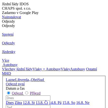
Jízdní řády IDOS
CHAPS spol. s r.o.
Zadarmo v Google Play
Nainstalovat
Odjezdy
Odjezdy
Spojení
Odjezdy
Jízdenky
Více
Autobusy
Všechny jízdní řády
Vlaky + Autobusy
Vlaky
Autobusy
Ostatní
MHD
LazneLibverda,,ObriSud
Odjezd nyní
Datum a čas
Odjezd
Příjezd
Dnes
Zítra
12.8. St
13.8. Čt
14.8. Pá
15.8. So
16.8. Ne