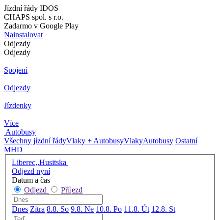
Jízdní řády IDOS
CHAPS spol. s r.o.
Zadarmo v Google Play
Nainstalovat
Odjezdy
Odjezdy
Spojení
Odjezdy
Jízdenky
Více
Autobusy
Všechny jízdní řády
Vlaky + Autobusy
Vlaky
Autobusy
Ostatní
MHD
Liberec,,Husitska
Odjezd nyní
Datum a čas
Odjezd
Příjezd
Dnes
Zítra
8.8. So
9.8. Ne
10.8. Po
11.8. Út
12.8. St