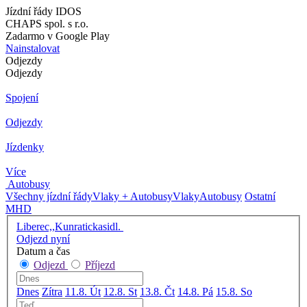
Jízdní řády IDOS
CHAPS spol. s r.o.
Zadarmo v Google Play
Nainstalovat
Odjezdy
Odjezdy
Spojení
Odjezdy
Jízdenky
Více
Autobusy
Všechny jízdní řády
Vlaky + Autobusy
Vlaky
Autobusy
Ostatní
MHD
Liberec,,Kunratickasidl.
Odjezd nyní
Datum a čas
Odjezd
Příjezd
Dnes
Zítra
11.8. Út
12.8. St
13.8. Čt
14.8. Pá
15.8. So