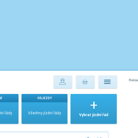
NÍ
ODJEZDY
ní řády
Všechny jízdní řády
Vybrat jízdní řád