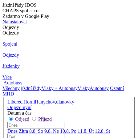
Jízdní řády IDOS
CHAPS spol. s r.o.
Zadarmo v Google Play
Nainstalovat
Odjezdy
Odjezdy
Spojení
Odjezdy
Jízdenky
Více
Autobusy
Všechny jízdní řády
Vlaky + Autobusy
Vlaky
Autobusy
Ostatní
MHD
Liberec,HorniHanychov,ulanovky
Odjezd nyní
Datum a čas
Odjezd
Příjezd
Dnes
Zítra
8.8. So
9.8. Ne
10.8. Po
11.8. Út
12.8. St