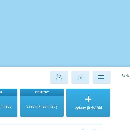
NÍ
ODJEZDY
ní řády
Všechny jízdní řády
Vybrat jízdní řád