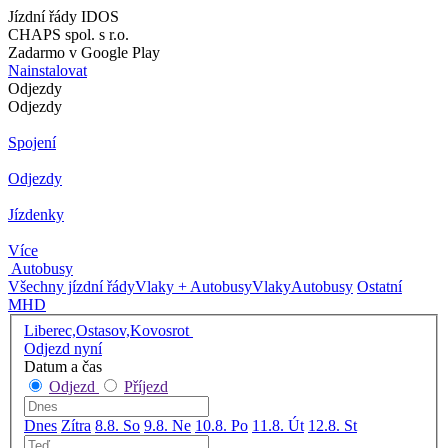
Jízdní řády IDOS
CHAPS spol. s r.o.
Zadarmo v Google Play
Nainstalovat
Odjezdy
Odjezdy
Spojení
Odjezdy
Jízdenky
Více
Autobusy
Všechny jízdní řády
Vlaky + Autobusy
Vlaky
Autobusy
Ostatní
MHD
Liberec,Ostasov,Kovosrot
Odjezd nyní
Datum a čas
Odjezd
Příjezd
Dnes
Zítra
8.8. So
9.8. Ne
10.8. Po
11.8. Út
12.8. St