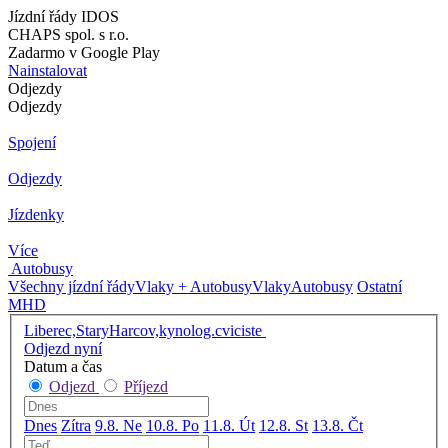
Jízdní řády IDOS
CHAPS spol. s r.o.
Zadarmo v Google Play
Nainstalovat
Odjezdy
Odjezdy
Spojení
Odjezdy
Jízdenky
Více
Autobusy
Všechny jízdní řády
Vlaky + Autobusy
Vlaky
Autobusy
Ostatní
MHD
Liberec,StaryHarcov,kynolog.cviciste
Odjezd nyní
Datum a čas
Odjezd
Příjezd
Dnes
Zítra
9.8. Ne
10.8. Po
11.8. Út
12.8. St
13.8. Čt