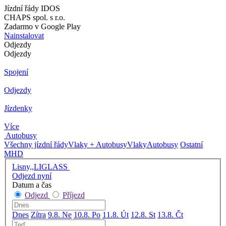
Jízdní řády IDOS
CHAPS spol. s r.o.
Zadarmo v Google Play
Nainstalovat
Odjezdy
Odjezdy
Spojení
Odjezdy
Jízdenky
Více
Autobusy
Všechny jízdní řády
Vlaky + Autobusy
Vlaky
Autobusy
Ostatní
MHD
Lisny,,LIGLASS
Odjezd nyní
Datum a čas
Odjezd
Příjezd
Dnes
Zítra
9.8. Ne
10.8. Po
11.8. Út
12.8. St
13.8. Čt