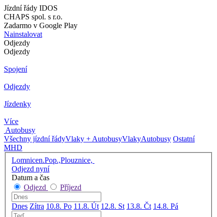
Jízdní řády IDOS
CHAPS spol. s r.o.
Zadarmo v Google Play
Nainstalovat
Odjezdy
Odjezdy
Spojení
Odjezdy
Jízdenky
Více
Autobusy
Všechny jízdní řády
Vlaky + Autobusy
Vlaky
Autobusy
Ostatní
MHD
Lomnicen.Pop.,Plouznice,
Odjezd nyní
Datum a čas
Odjezd
Příjezd
Dnes
Zítra
10.8. Po
11.8. Út
12.8. St
13.8. Čt
14.8. Pá