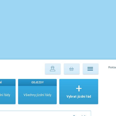
NÍ
ODJEZDY
ní řády
Všechny jízdní řády
Vybrat jízdní řád