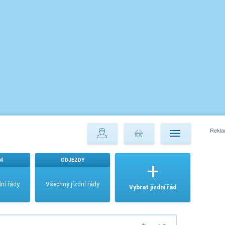
NÍ
ODJEZDY
ní řády
Všechny jízdní řády
Vybrat jízdní řád