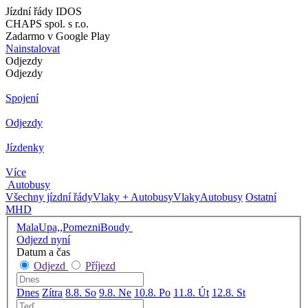
Jízdní řády IDOS
CHAPS spol. s r.o.
Zadarmo v Google Play
Nainstalovat
Odjezdy
Odjezdy
Spojení
Odjezdy
Jízdenky
Více
Autobusy
Všechny jízdní řády
Vlaky + Autobusy
Vlaky
Autobusy
Ostatní
MHD
MalaUpa,,PomezniBoudy
Odjezd nyní
Datum a čas
Odjezd
Příjezd
Dnes
Zítra
8.8. So
9.8. Ne
10.8. Po
11.8. Út
12.8. St