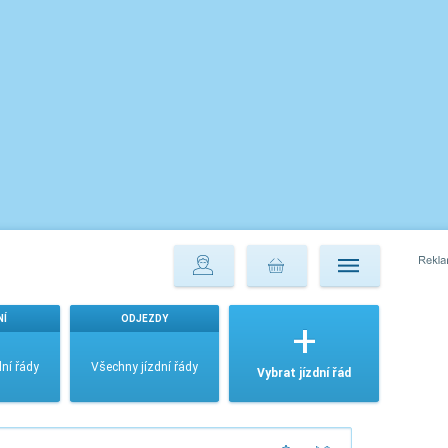
NÍ
ODJEZDY
ní řády
Všechny jízdní řády
Vybrat jízdní řád