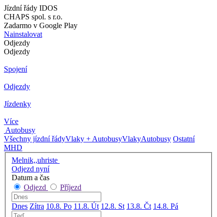
Jízdní řády IDOS
CHAPS spol. s r.o.
Zadarmo v Google Play
Nainstalovat
Odjezdy
Odjezdy
Spojení
Odjezdy
Jízdenky
Více
Autobusy
Všechny jízdní řády
Vlaky + Autobusy
Vlaky
Autobusy
Ostatní
MHD
Melnik,,uhriste
Odjezd nyní
Datum a čas
Odjezd
Příjezd
Dnes
Zítra
10.8. Po
11.8. Út
12.8. St
13.8. Čt
14.8. Pá