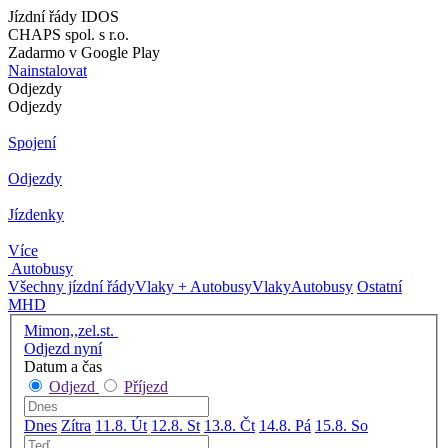
Jízdní řády IDOS
CHAPS spol. s r.o.
Zadarmo v Google Play
Nainstalovat
Odjezdy
Odjezdy
Spojení
Odjezdy
Jízdenky
Více
Autobusy
Všechny jízdní řády
Vlaky + Autobusy
Vlaky
Autobusy
Ostatní
MHD
Mimon,,zel.st.
Odjezd nyní
Datum a čas
Odjezd
Příjezd
Dnes
Zítra
11.8. Út
12.8. St
13.8. Čt
14.8. Pá
15.8. So