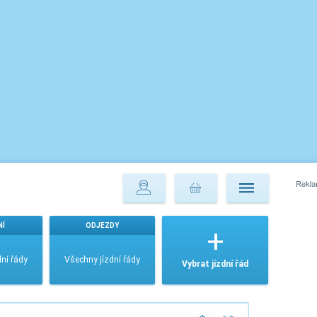
NÍ
ODJEZDY
ní řády
Všechny jízdní řády
Vybrat jízdní řád