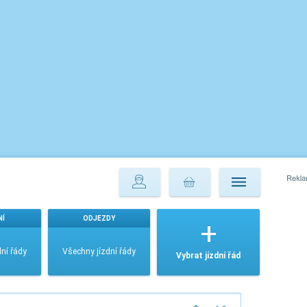
NÍ
ODJEZDY
ní řády
Všechny jízdní řády
Vybrat jízdní řád