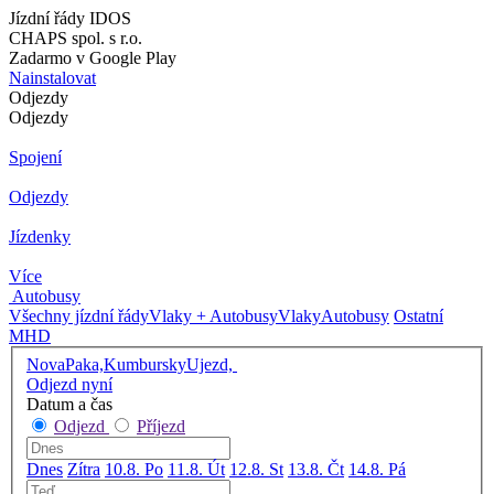
Jízdní řády IDOS
CHAPS spol. s r.o.
Zadarmo v Google Play
Nainstalovat
Odjezdy
Odjezdy
Spojení
Odjezdy
Jízdenky
Více
Autobusy
Všechny jízdní řády
Vlaky + Autobusy
Vlaky
Autobusy
Ostatní
MHD
NovaPaka,KumburskyUjezd,
Odjezd nyní
Datum a čas
Odjezd
Příjezd
Dnes
Zítra
10.8. Po
11.8. Út
12.8. St
13.8. Čt
14.8. Pá