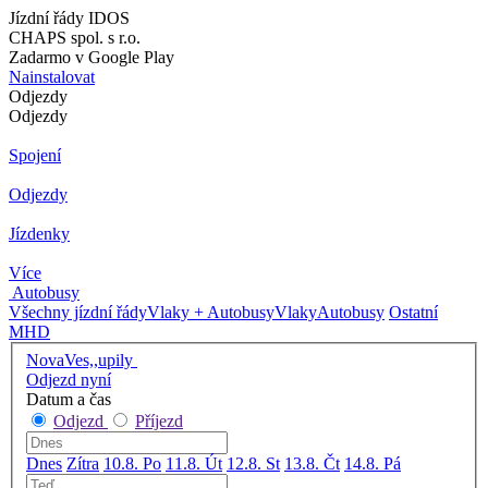
Jízdní řády IDOS
CHAPS spol. s r.o.
Zadarmo v Google Play
Nainstalovat
Odjezdy
Odjezdy
Spojení
Odjezdy
Jízdenky
Více
Autobusy
Všechny jízdní řády
Vlaky + Autobusy
Vlaky
Autobusy
Ostatní
MHD
NovaVes,,upily
Odjezd nyní
Datum a čas
Odjezd
Příjezd
Dnes
Zítra
10.8. Po
11.8. Út
12.8. St
13.8. Čt
14.8. Pá