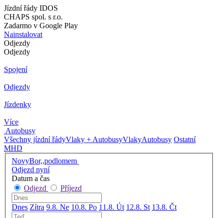
Jízdní řády IDOS
CHAPS spol. s r.o.
Zadarmo v Google Play
Nainstalovat
Odjezdy
Odjezdy
Spojení
Odjezdy
Jízdenky
Více
Autobusy
Všechny jízdní řády
Vlaky + Autobusy
Vlaky
Autobusy
Ostatní
MHD
NovyBor,,podlomem
Odjezd nyní
Datum a čas
Odjezd
Příjezd
Dnes
Zítra
9.8. Ne
10.8. Po
11.8. Út
12.8. St
13.8. Čt