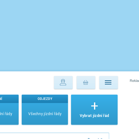
NÍ
ODJEZDY
ní řády
Všechny jízdní řády
Vybrat jízdní řád