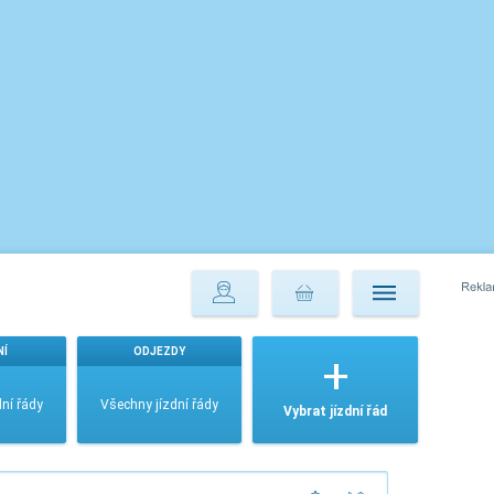
NÍ
ODJEZDY
ní řády
Všechny jízdní řády
Vybrat jízdní řád