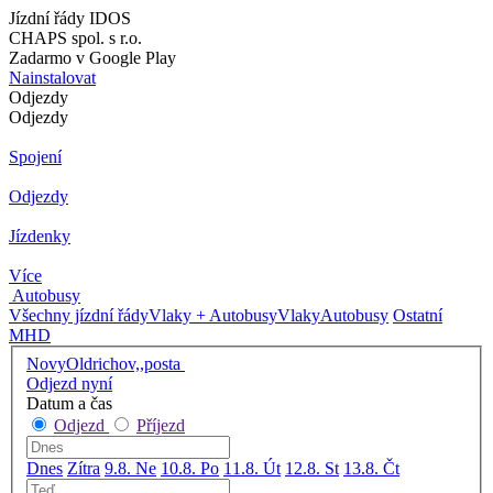
Jízdní řády IDOS
CHAPS spol. s r.o.
Zadarmo v Google Play
Nainstalovat
Odjezdy
Odjezdy
Spojení
Odjezdy
Jízdenky
Více
Autobusy
Všechny jízdní řády
Vlaky + Autobusy
Vlaky
Autobusy
Ostatní
MHD
NovyOldrichov,,posta
Odjezd nyní
Datum a čas
Odjezd
Příjezd
Dnes
Zítra
9.8. Ne
10.8. Po
11.8. Út
12.8. St
13.8. Čt