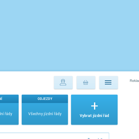
NÍ
ODJEZDY
ní řády
Všechny jízdní řády
Vybrat jízdní řád