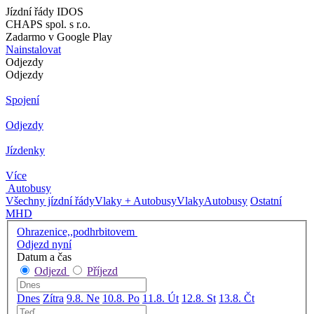
Jízdní řády IDOS
CHAPS spol. s r.o.
Zadarmo v Google Play
Nainstalovat
Odjezdy
Odjezdy
Spojení
Odjezdy
Jízdenky
Více
Autobusy
Všechny jízdní řády
Vlaky + Autobusy
Vlaky
Autobusy
Ostatní
MHD
Ohrazenice,,podhrbitovem
Odjezd nyní
Datum a čas
Odjezd
Příjezd
Dnes
Zítra
9.8. Ne
10.8. Po
11.8. Út
12.8. St
13.8. Čt