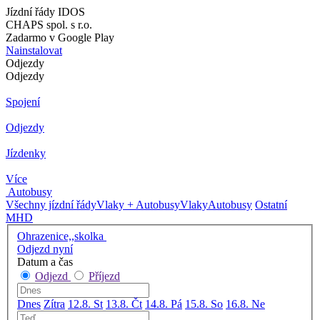
Jízdní řády IDOS
CHAPS spol. s r.o.
Zadarmo v Google Play
Nainstalovat
Odjezdy
Odjezdy
Spojení
Odjezdy
Jízdenky
Více
Autobusy
Všechny jízdní řády
Vlaky + Autobusy
Vlaky
Autobusy
Ostatní
MHD
Ohrazenice,,skolka
Odjezd nyní
Datum a čas
Odjezd
Příjezd
Dnes
Zítra
12.8. St
13.8. Čt
14.8. Pá
15.8. So
16.8. Ne