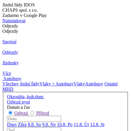
Jízdní řády IDOS
CHAPS spol. s r.o.
Zadarmo v Google Play
Nainstalovat
Odjezdy
Odjezdy
Spojení
Odjezdy
Jízdenky
Více
Autobusy
Všechny jízdní řády
Vlaky + Autobusy
Vlaky
Autobusy
Ostatní
MHD
Okrouhla,,kult.dum
Odjezd nyní
Datum a čas
Odjezd
Příjezd
Dnes
Zítra
8.8. So
9.8. Ne
10.8. Po
11.8. Út
12.8. St